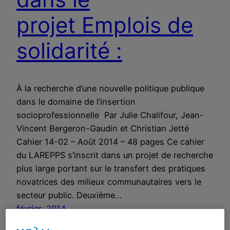
projet Emplois de
solidarité :
À la recherche d’une nouvelle politique publique
dans le domaine de l’insertion
socioprofessionnelle Par Julie Chalifour, Jean-
Vincent Bergeron-Gaudin et Christian Jetté
Cahier 14-02 – Août 2014 – 48 pages Ce cahier
du LAREPPS s’inscrit dans un projet de recherche
plus large portant sur le transfert des pratiques
novatrices des milieux communautaires vers le
secteur public. Deuxième…
février, 2014