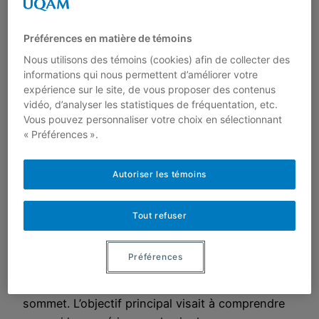
Évaluation de
Préférences en matière de témoins
Nous utilisons des témoins (cookies) afin de collecter des
l’initiative De la
informations qui nous permettent d’améliorer votre
expérience sur le site, de vous proposer des contenus
vidéo, d’analyser les statistiques de fréquentation, etc.
racine au sommet :
Vous pouvez personnaliser votre choix en sélectionnant
« Préférences ».
insertion sociale et professionnelle de jeunes
Autoriser les témoins
montréalais éloignés du marché du travail, une
ethnographie de l’insertion Par Annie Lyonnais,
Tout refuser
Robert Bastien et Lucie Dumais Cahier 13-09 –
septembre 2013 – 110 pages La présente
Préférences
recherche évaluative présente les résultats de
l’initiative De la racine au
sommet. L’objectif principal visait à comprendre