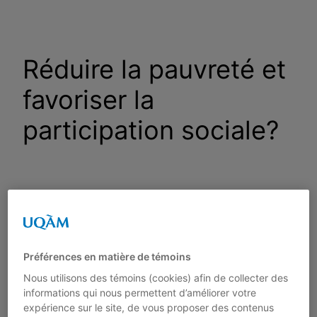
Aller
au
contenu
Réduire la pauvreté et
favoriser la
participation sociale?
Bénéfices et limites des
mesures d’activation de
l’emploi et des services
Préférences en matière de témoins
Nous utilisons des témoins (cookies) afin de collecter des
d’insertion professionnelle
informations qui nous permettent d’améliorer votre
expérience sur le site, de vous proposer des contenus
pour les personnes