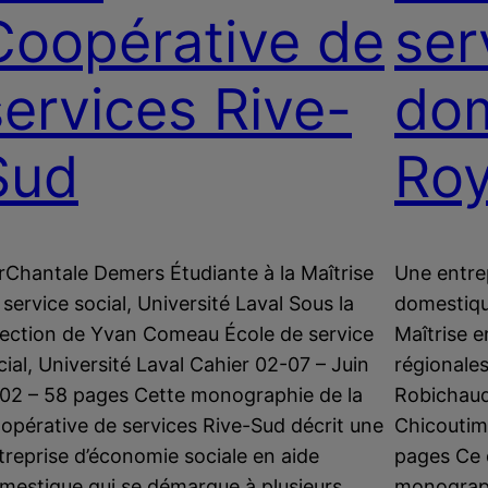
Coopérative de
ser
services Rive-
dom
Sud
Ro
rChantale Demers Étudiante à la Maîtrise
Une entre
 service social, Université Laval Sous la
domestiqu
rection de Yvan Comeau École de service
Maîtrise e
cial, Université Laval Cahier 02-07 – Juin
régionales
02 – 58 pages Cette monographie de la
Robichaud
opérative de services Rive-Sud décrit une
Chicoutim
treprise d’économie sociale en aide
pages Ce 
mestique qui se démarque à plusieurs
monograph