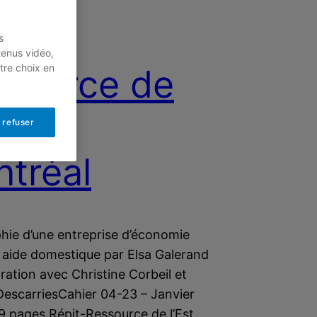
it-
s
tenus vidéo,
tre choix en
source de
st de
 refuser
tréal
ie d’une entreprise d’économie
n aide domestique par Elsa Galerand
ration avec Christine Corbeil et
DescarriesCahier 04-23 – Janvier
9 pages Répit-Ressource de l’Est