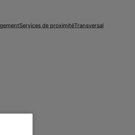
rgement
Services de proximité
Transversal