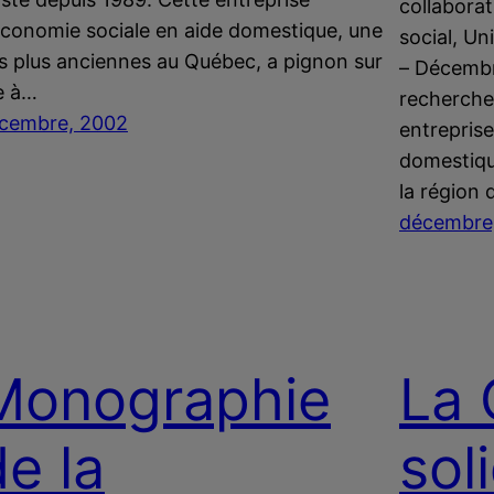
collaborat
économie sociale en aide domestique, une
social, U
s plus anciennes au Québec, a pignon sur
– Décembr
e à…
recherche
cembre, 2002
entreprise
domestiqu
la région
décembre
Monographie
La 
de la
sol