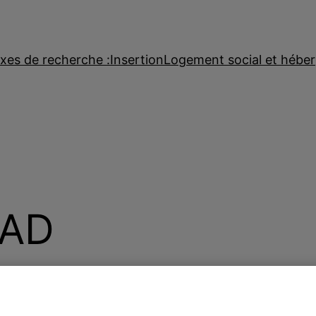
xes de recherche :
Insertion
Logement social et hébe
SAD