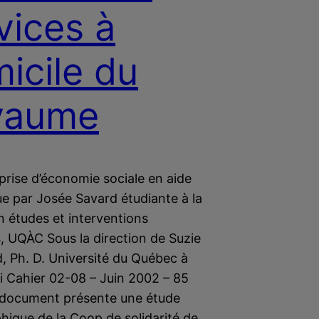
vices à
icile du
yaume
prise d’économie sociale en aide
e par Josée Savard étudiante à la
n études et interventions
, UQÀC Sous la direction de Suzie
, Ph. D. Université du Québec à
i Cahier 02-08 – Juin 2002 – 85
document présente une étude
ique de la Coop de solidarité de