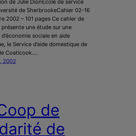
ion de Julie DionÉcole de service
niversité de SherbrookeCahier 02-16
e 2002 – 101 pages Ce cahier de
 présente une étude sur une
 d’économie sociale en aide
e, le Service d’aide domestique de
 de Coaticook.…
, 2002
Coop de
idarité de