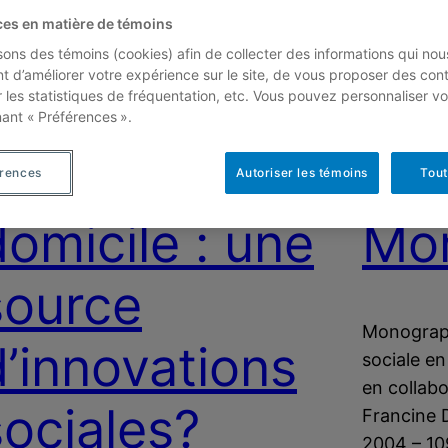
ces en matière de témoins
L’économie
Rép
isons des témoins (cookies) afin de collecter des informations qui nou
t d’améliorer votre expérience sur le site, de vous proposer des con
r les statistiques de fréquentation, etc. Vous pouvez personnaliser vo
sociale dans
Res
nant « Préférences ».
les services à
l’E
érences
Autoriser les témoins
Tout
domicile : une
Mon
source
Monograph
d’innovations
sociale e
en collabo
sociales?
Francine 
2004 – 10