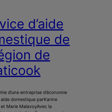
vice d’aide
estique de
région de
ticook
ie d’une entreprise d’économie
n aide domestique parKarine
et Marie MalavoyAvec la