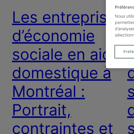
Préféren
Les entreprises
Nous util
permetten
d’analyse
d’économie
sélection
sociale en aide
Préf
domestique à
Montréal :
Portrait,
contraintes et