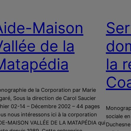
Aide-Maison
Ser
Vallée de la
dom
Matapédia
la 
Coa
nographie de la Corporation par Marie
garé, Sous la direction de Carol Saucier
hier 02-14 – Décembre 2002 – 44 pages
Monograph
us nous intéressons ici à la corporation
sociale e
DE-MAISON VALLÉE DE LA MATAPÉDIA qui
Duchesne 
iste depuis 1989. Cette entreprise