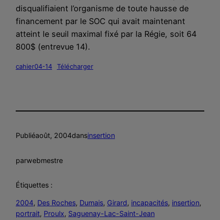
disqualifiaient l’organisme de toute hausse de
financement par le SOC qui avait maintenant
atteint le seuil maximal fixé par la Régie, soit 64
800$ (entrevue 14).
cahier04-14
Télécharger
Publié
août, 2004
dans
insertion
par
webmestre
Étiquettes :
2004
, 
Des Roches
, 
Dumais
, 
Girard
, 
incapacités
, 
insertion
, 
portrait
, 
Proulx
, 
Saguenay-Lac-Saint-Jean