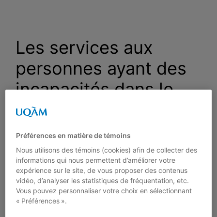
Aller
au
contenu
Les services aux
personnes ayant des
incapacités dans le
Bas St-Laurent –
Monographie
Préférences en matière de témoins
régionale
Nous utilisons des témoins (cookies) afin de collecter des
informations qui nous permettent d’améliorer votre
expérience sur le site, de vous proposer des contenus
vidéo, d’analyser les statistiques de fréquentation, etc.
Par
Jean Proulx
Vous pouvez personnaliser votre choix en sélectionnant
« Préférences ».
Cahier 04-28 – Avril 2005 – 186 pages