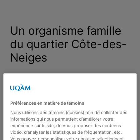
Aller
au
contenu
Un organisme famille
du quartier Côte-des-
Neiges
UNE ANALYSE DE TYPE MONOGRAPHIQUE
par
Fannie Brunet et Valérie Chamberland
Préférences en matière de témoins
Sous la direction de Lucie Dumais
Nous utilisons des témoins (cookies) afin de collecter des
Cahier 08-02 – Avril 2008 – 57 pages
informations qui nous permettent d’améliorer votre
expérience sur le site, de vous proposer des contenus
Cette recherche, de nature évaluative, s’intéresse
vidéo, d’analyser les statistiques de fréquentation, etc.
aux retombées de l’action communautaire sur les
Vous pouvez personnaliser votre choix en sélectionnant