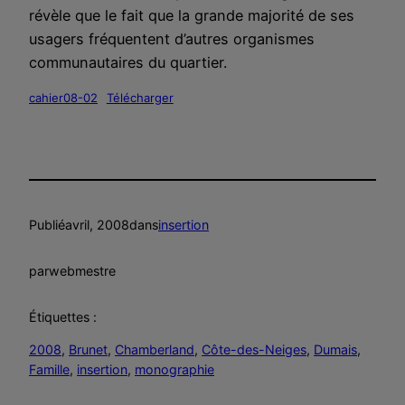
révèle que le fait que la grande majorité de ses
usagers fréquentent d’autres organismes
communautaires du quartier.
cahier08-02
Télécharger
Publié
avril, 2008
dans
insertion
par
webmestre
Étiquettes :
2008
, 
Brunet
, 
Chamberland
, 
Côte-des-Neiges
, 
Dumais
, 
Famille
, 
insertion
, 
monographie