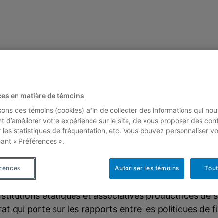
rincipe de justi
ces en matière de témoins
isons des témoins (cookies) afin de collecter des informations qui nou
t d’améliorer votre expérience sur le site, de vous proposer des con
r les statistiques de fréquentation, etc. Vous pouvez personnaliser vo
Par Christian Jetté
nant « Préférences ».
Cahier 03-07 – Septembre 2003 – 53 pages
roximité. Comme l’air que nous respirons, dit-il, le do
érences
Autoriser les témoins
Tout
s développées par Boltanski et Thévenot (1991) et par
stitutions étatiques et associatives productrices de se
t qui porte sur les rapports entre les politiques de f