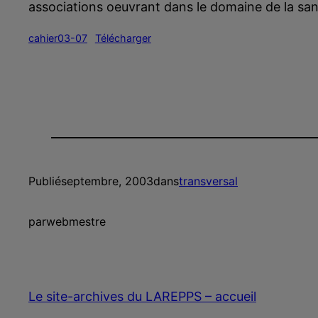
associations oeuvrant dans le domaine de la san
cahier03-07
Télécharger
Publié
septembre, 2003
dans
transversal
par
webmestre
Le site-archives du LAREPPS – accueil