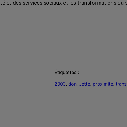
té et des services sociaux et les transformations du
Étiquettes :
2003
, 
don
, 
Jetté
, 
proximité
, 
trans