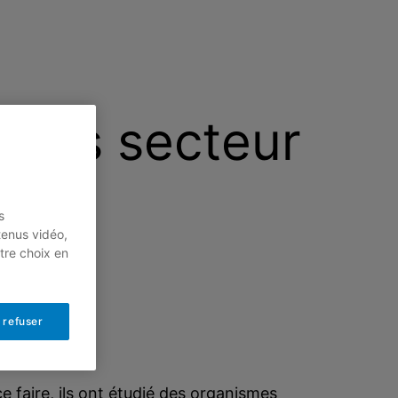
 tiers secteur
s
tenus vidéo,
tre choix en
 refuser
ce faire, ils ont étudié des organismes