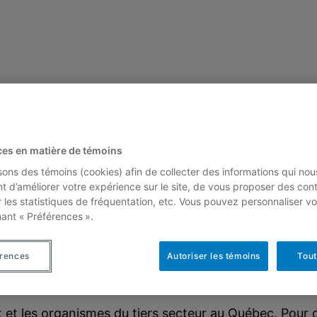
ntre l’État et le
ces en matière de témoins
isons des témoins (cookies) afin de collecter des informations qui nou
t d’améliorer votre expérience sur le site, de vous proposer des con
r les statistiques de fréquentation, etc. Vous pouvez personnaliser vo
nant « Préférences ».
Par
érences
Autoriser les témoins
Tout
Jean Proulx, Denis Bourque et Sébastien Savard
Cahier 05-13 – Juillet 2005 – 79 pages
tat et les organismes du tiers secteur au Québec. Pour 